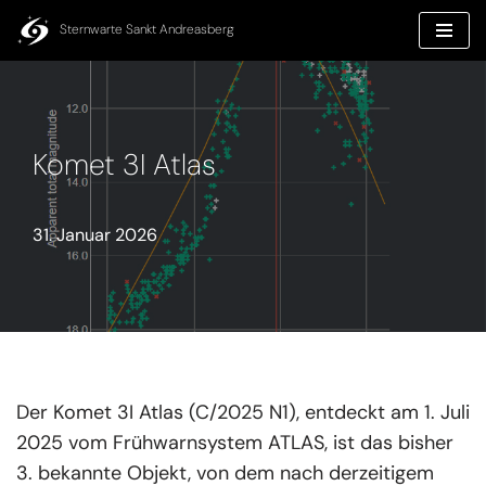
Inhalt
springen
Sternwarte Sankt Andreasberg
Zum
Inhalt
springen
Komet 3I Atlas
31. Januar 2026
Der Komet 3I Atlas (C/2025 N1), entdeckt am 1. Juli
2025 vom Frühwarnsystem ATLAS, ist das bisher
3. bekannte Objekt, von dem nach derzeitigem