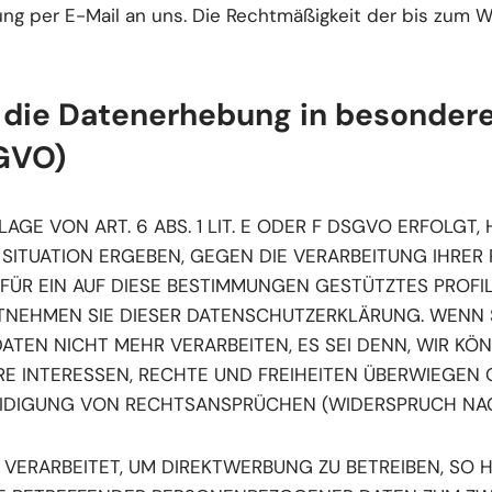
lung per E-Mail an uns. Die Rechtmäßigkeit der bis zum W
die Datenerhebung in besondere
SGVO)
E VON ART. 6 ABS. 1 LIT. E ODER F DSGVO ERFOLGT, 
N SITUATION ERGEBEN, GEGEN DIE VERARBEITUNG IHR
 FÜR EIN AUF DIESE BESTIMMUNGEN GESTÜTZTES PROFI
NTNEHMEN SIE DIESER DATENSCHUTZERKLÄRUNG. WENN 
ATEN NICHT MEHR VERARBEITEN, ES SEI DENN, WIR 
HRE INTERESSEN, RECHTE UND FREIHEITEN ÜBERWIEGEN 
IGUNG VON RECHTSANSPRÜCHEN (WIDERSPRUCH NACH A
RARBEITET, UM DIREKTWERBUNG ZU BETREIBEN, SO HA