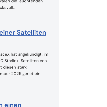
waren die leuchtenden
cksvoll…
iner Satelliten
paceX hat angekündigt, im
 Starlink-Satelliten von
 diesen stark
ember 2025 geriet ein
 einen