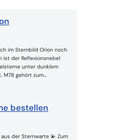
ion
h im Sternbild Orion noch
n ist der Reflexionsnebel
telsterne unter dunklem
st. M78 gehört zum…
ne bestellen
e aus der Sternwarte 💫 Zum